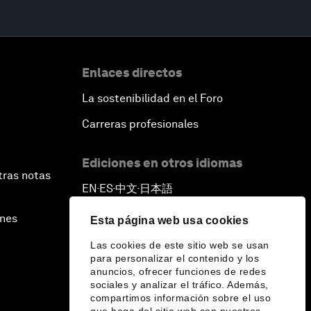
Enlaces directos
La sostenibilidad en el Foro
Carreras profesionales
Ediciones en otros idiomas
tras notas
EN
ES
中文
日本語
▪
▪
▪
ines
Esta página web usa cookies
Las cookies de este sitio web se usan
para personalizar el contenido y los
anuncios, ofrecer funciones de redes
sociales y analizar el tráfico. Además,
compartimos información sobre el uso