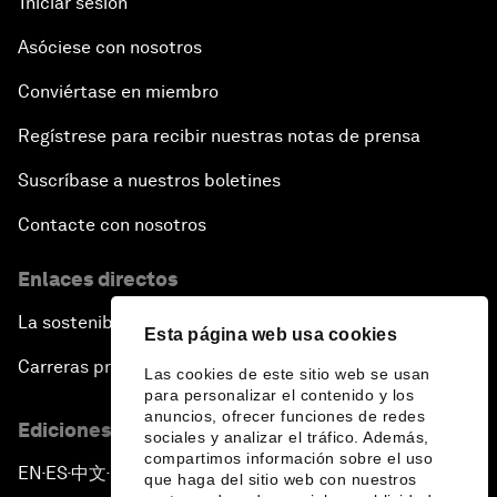
Iniciar sesión
Asóciese con nosotros
Conviértase en miembro
Regístrese para recibir nuestras notas de prensa
Suscríbase a nuestros boletines
Contacte con nosotros
Enlaces directos
La sostenibilidad en el Foro
Esta página web usa cookies
Carreras profesionales
Las cookies de este sitio web se usan
para personalizar el contenido y los
anuncios, ofrecer funciones de redes
Ediciones en otros idiomas
sociales y analizar el tráfico. Además,
compartimos información sobre el uso
EN
ES
中文
日本語
▪
▪
▪
que haga del sitio web con nuestros