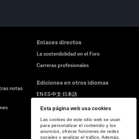
Enlaces directos
La sostenibilidad en el Foro
Carreras profesionales
Ediciones en otros idiomas
tras notas
EN
ES
中文
日本語
▪
▪
▪
ines
Esta página web usa cookies
Las cookies de este sitio web se usan
para personalizar el contenido y los
anuncios, ofrecer funciones de redes
sociales y analizar el tráfico. Además,