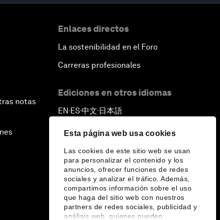
Enlaces directos
La sostenibilidad en el Foro
Carreras profesionales
Ediciones en otros idiomas
tras notas
EN
ES
中文
日本語
▪
▪
▪
ines
Esta página web usa cookies
Las cookies de este sitio web se usan
para personalizar el contenido y los
anuncios, ofrecer funciones de redes
sociales y analizar el tráfico. Además,
compartimos información sobre el uso
que haga del sitio web con nuestros
partners de redes sociales, publicidad y
análisis web, quienes pueden