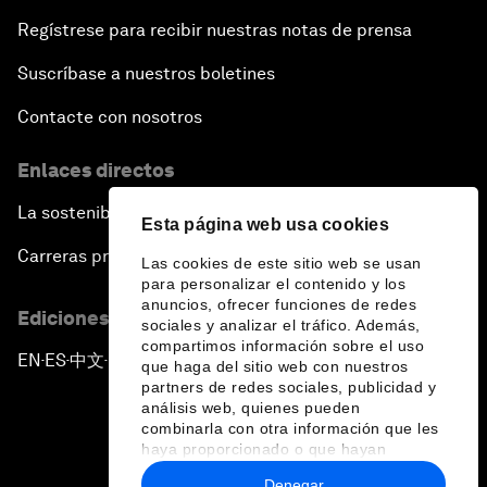
Regístrese para recibir nuestras notas de prensa
Suscríbase a nuestros boletines
Contacte con nosotros
Enlaces directos
La sostenibilidad en el Foro
Esta página web usa cookies
Carreras profesionales
Las cookies de este sitio web se usan
para personalizar el contenido y los
anuncios, ofrecer funciones de redes
Ediciones en otros idiomas
sociales y analizar el tráfico. Además,
compartimos información sobre el uso
EN
ES
中文
日本語
▪
▪
▪
que haga del sitio web con nuestros
partners de redes sociales, publicidad y
análisis web, quienes pueden
combinarla con otra información que les
haya proporcionado o que hayan
recopilado a partir del uso que haya
Denegar