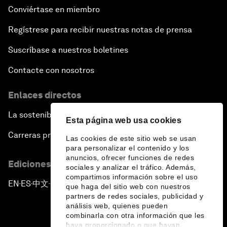
Conviértase en miembro
Regístrese para recibir nuestras notas de prensa
Suscríbase a nuestros boletines
Contacte con nosotros
Enlaces directos
La sostenibilidad en el Foro
Esta página web usa cookies
Carreras profesionales
Las cookies de este sitio web se usan
para personalizar el contenido y los
anuncios, ofrecer funciones de redes
Ediciones en otros idiomas
sociales y analizar el tráfico. Además,
compartimos información sobre el uso
EN
ES
中文
日本語
▪
▪
▪
que haga del sitio web con nuestros
partners de redes sociales, publicidad y
análisis web, quienes pueden
combinarla con otra información que les
haya proporcionado o que hayan