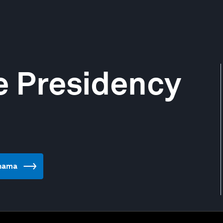
he Presidency
anama