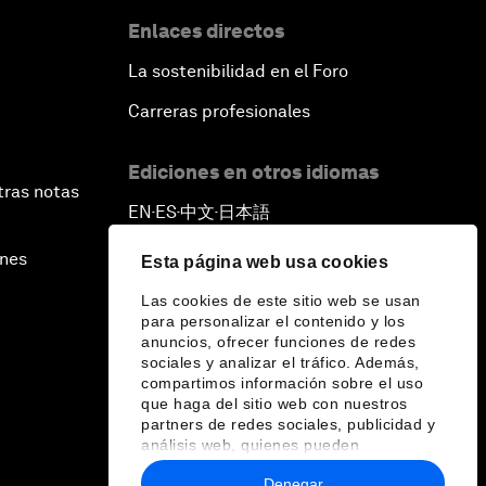
Enlaces directos
La sostenibilidad en el Foro
Carreras profesionales
Ediciones en otros idiomas
tras notas
EN
ES
中文
日本語
▪
▪
▪
ines
Esta página web usa cookies
Las cookies de este sitio web se usan
para personalizar el contenido y los
anuncios, ofrecer funciones de redes
sociales y analizar el tráfico. Además,
compartimos información sobre el uso
que haga del sitio web con nuestros
partners de redes sociales, publicidad y
análisis web, quienes pueden
combinarla con otra información que les
Denegar