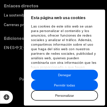
Enlaces directos
La sostenibilidad en el Foro
Esta página web usa cookies
Carreras profesionales
Las cookies de este sitio web se usan
para personalizar el contenido y los
anuncios, ofrecer funciones de redes
Ediciones en otros idiomas
sociales y analizar el tráfico. Además,
compartimos información sobre el uso
EN
ES
中文
日本語
▪
▪
▪
que haga del sitio web con nuestros
partners de redes sociales, publicidad y
análisis web, quienes pueden
combinarla con otra información que les
haya proporcionado o que hayan
recopilado a partir del uso que haya
Denegar
hecho de sus servicios.
Política de privacidad y normas de uso
Permitir todas
Sitemap
Personalizar
©
2026
Foro Económico Mundial
EN
ES
中文
日本語