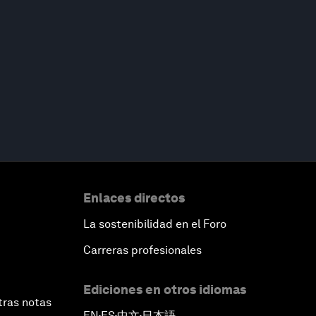
Enlaces directos
La sostenibilidad en el Foro
Carreras profesionales
Ediciones en otros idiomas
tras notas
EN
ES
中文
日本語
▪
▪
▪