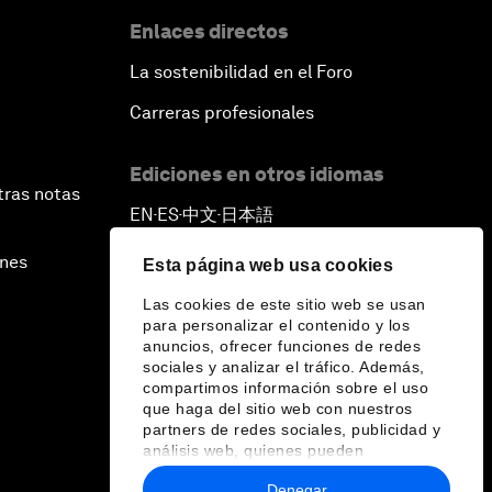
Enlaces directos
La sostenibilidad en el Foro
Carreras profesionales
Ediciones en otros idiomas
tras notas
EN
ES
中文
日本語
▪
▪
▪
ines
Esta página web usa cookies
Las cookies de este sitio web se usan
para personalizar el contenido y los
anuncios, ofrecer funciones de redes
sociales y analizar el tráfico. Además,
compartimos información sobre el uso
que haga del sitio web con nuestros
partners de redes sociales, publicidad y
análisis web, quienes pueden
combinarla con otra información que les
Denegar