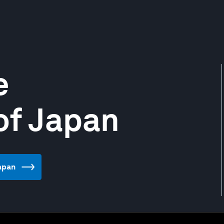
e
of Japan
Japan