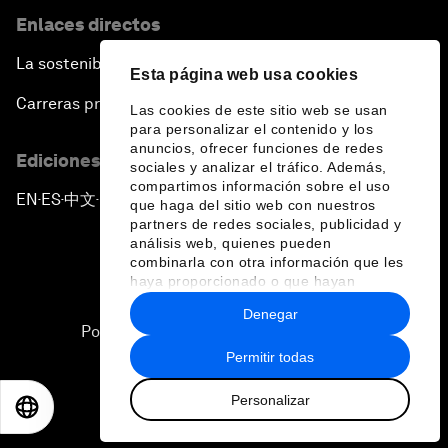
Enlaces directos
La sostenibilidad en el Foro
Esta página web usa cookies
Carreras profesionales
Las cookies de este sitio web se usan
para personalizar el contenido y los
anuncios, ofrecer funciones de redes
Ediciones en otros idiomas
sociales y analizar el tráfico. Además,
compartimos información sobre el uso
EN
ES
中文
日本語
▪
▪
▪
que haga del sitio web con nuestros
partners de redes sociales, publicidad y
análisis web, quienes pueden
combinarla con otra información que les
haya proporcionado o que hayan
recopilado a partir del uso que haya
Denegar
hecho de sus servicios.
Política de privacidad y normas de uso
Permitir todas
Sitemap
Personalizar
©
2026
Foro Económico Mundial
EN
ES
中文
日本語