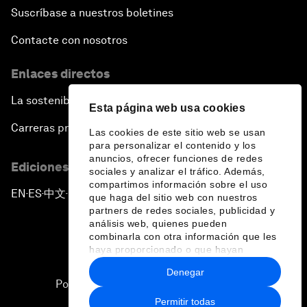
Suscríbase a nuestros boletines
Contacte con nosotros
Enlaces directos
La sostenibilidad en el Foro
Esta página web usa cookies
Carreras profesionales
Las cookies de este sitio web se usan
para personalizar el contenido y los
anuncios, ofrecer funciones de redes
Ediciones en otros idiomas
sociales y analizar el tráfico. Además,
compartimos información sobre el uso
EN
ES
中文
日本語
▪
▪
▪
que haga del sitio web con nuestros
partners de redes sociales, publicidad y
análisis web, quienes pueden
combinarla con otra información que les
haya proporcionado o que hayan
recopilado a partir del uso que haya
Denegar
hecho de sus servicios.
Política de privacidad y normas de uso
Permitir todas