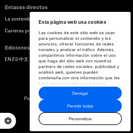
Enlaces directos
La sostenibilidad en el Foro
Esta página web usa cookies
Carreras profesionales
Las cookies de este sitio web se usan
para personalizar el contenido y los
anuncios, ofrecer funciones de redes
Ediciones en otros idiomas
sociales y analizar el tráfico. Además,
compartimos información sobre el uso
EN
ES
中文
日本語
▪
▪
▪
que haga del sitio web con nuestros
partners de redes sociales, publicidad y
análisis web, quienes pueden
combinarla con otra información que les
haya proporcionado o que hayan
recopilado a partir del uso que haya
Denegar
hecho de sus servicios.
Política de privacidad y normas de uso
Permitir todas
Sitemap
Personalizar
©
2026
Foro Económico Mundial
EN
ES
中文
日本語