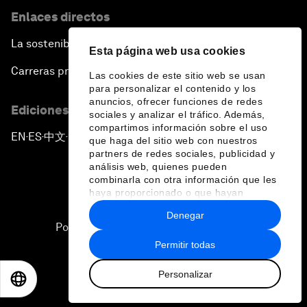
Enlaces directos
La sostenibilidad en el Foro
Esta página web usa cookies
Carreras profesionales
Las cookies de este sitio web se usan
para personalizar el contenido y los
anuncios, ofrecer funciones de redes
Ediciones en otros idiomas
sociales y analizar el tráfico. Además,
compartimos información sobre el uso
EN
ES
中文
日本語
▪
▪
▪
que haga del sitio web con nuestros
partners de redes sociales, publicidad y
análisis web, quienes pueden
combinarla con otra información que les
haya proporcionado o que hayan
recopilado a partir del uso que haya
Denegar
hecho de sus servicios.
Política de privacidad y normas de uso
Permitir todas
Sitemap
Personalizar
©
2026
Foro Económico Mundial
EN
ES
中文
日本語