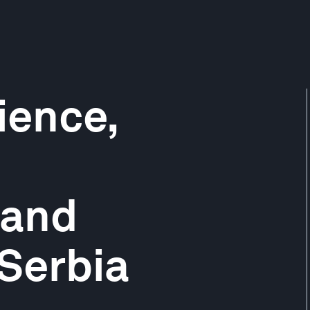
ience,
 and
 Serbia