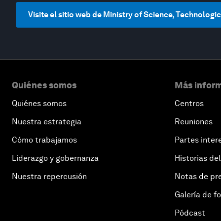
Visite el sitio web de Ministry of Science, Technolog
Quiénes somos
Más inform
Quiénes somos
Centros
Nuestra estrategia
Reuniones
Cómo trabajamos
Partes inter
Liderazgo y gobernanza
Historias del
Nuestra repercusión
Notas de pr
Galería de f
Pódcast