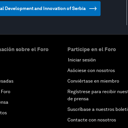
ical Development and Innovation of Serbia
ación sobre el Foro
Participe en el Foro
Iniciar sesión
Asóciese con nosotros
esadas
Conviértase en miembro
 Foro
Regístrese para recibir nues
de prensa
ensa
Suscríbase a nuestros bolet
otos
Contacte con nosotros