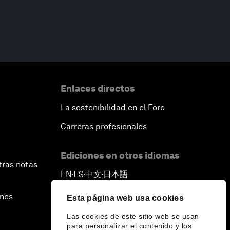
Enlaces directos
La sostenibilidad en el Foro
Carreras profesionales
Ediciones en otros idiomas
tras notas
EN
ES
中文
日本語
▪
▪
▪
ines
Esta página web usa cookies
Las cookies de este sitio web se usan
para personalizar el contenido y los