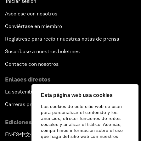
Iniciar sesión
Asóciese con nosotros
Conviértase en miembro
Regístrese para recibir nuestras notas de prensa
Suscríbase a nuestros boletines
Contacte con nosotros
Enlaces directos
La sostenibilidad en el Foro
Esta página web usa cookies
Carreras profesionales
Las cookies de este sitio web se usan
para personalizar el contenido y los
anuncios, ofrecer funciones de redes
Ediciones en otros idiomas
sociales y analizar el tráfico. Además,
compartimos información sobre el uso
EN
ES
中文
日本語
▪
▪
▪
que haga del sitio web con nuestros