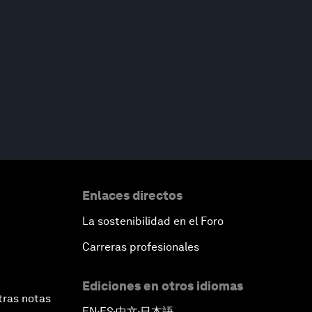
Enlaces directos
La sostenibilidad en el Foro
Carreras profesionales
Ediciones en otros idiomas
tras notas
EN
ES
中文
日本語
▪
▪
▪