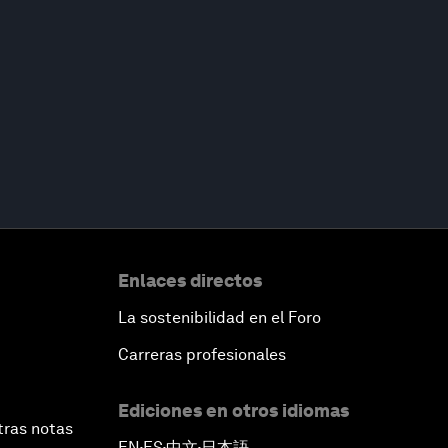
Enlaces directos
La sostenibilidad en el Foro
Carreras profesionales
Ediciones en otros idiomas
tras notas
EN
ES
中文
日本語
▪
▪
▪