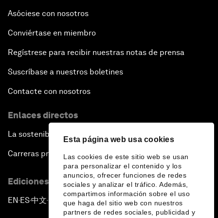
Asóciese con nosotros
Conviértase en miembro
Regístrese para recibir nuestras notas de prensa
Suscríbase a nuestros boletines
Contacte con nosotros
Enlaces directos
La sostenibilidad en el Foro
Esta página web usa cookies
Carreras profesionales
Las cookies de este sitio web se usan
para personalizar el contenido y los
anuncios, ofrecer funciones de redes
Ediciones en otros idiomas
sociales y analizar el tráfico. Además,
compartimos información sobre el uso
EN
ES
中文
日本語
▪
▪
▪
que haga del sitio web con nuestros
partners de redes sociales, publicidad y