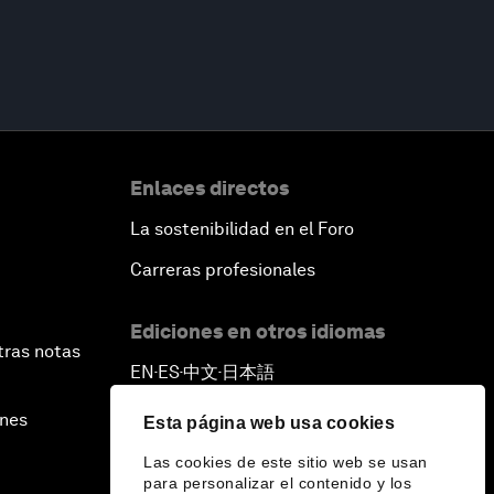
Enlaces directos
La sostenibilidad en el Foro
Carreras profesionales
Ediciones en otros idiomas
tras notas
EN
ES
中文
日本語
▪
▪
▪
ines
Esta página web usa cookies
Las cookies de este sitio web se usan
para personalizar el contenido y los