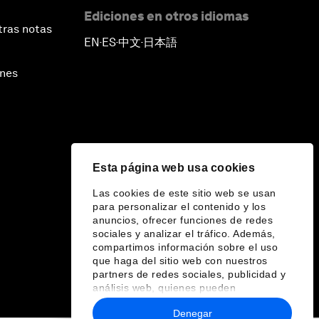
Ediciones en otros idiomas
tras notas
EN
ES
中文
日本語
▪
▪
▪
ines
Esta página web usa cookies
Las cookies de este sitio web se usan
para personalizar el contenido y los
anuncios, ofrecer funciones de redes
sociales y analizar el tráfico. Además,
compartimos información sobre el uso
que haga del sitio web con nuestros
partners de redes sociales, publicidad y
análisis web, quienes pueden
combinarla con otra información que les
Denegar
haya proporcionado o que hayan