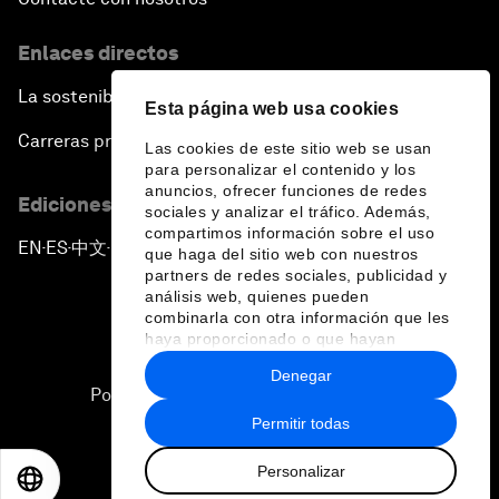
Enlaces directos
La sostenibilidad en el Foro
Esta página web usa cookies
Carreras profesionales
Las cookies de este sitio web se usan
para personalizar el contenido y los
anuncios, ofrecer funciones de redes
Ediciones en otros idiomas
sociales y analizar el tráfico. Además,
compartimos información sobre el uso
EN
ES
中文
日本語
▪
▪
▪
que haga del sitio web con nuestros
partners de redes sociales, publicidad y
análisis web, quienes pueden
combinarla con otra información que les
haya proporcionado o que hayan
recopilado a partir del uso que haya
Denegar
hecho de sus servicios.
Política de privacidad y normas de uso
Permitir todas
Sitemap
Personalizar
©
2026
Foro Económico Mundial
EN
ES
中文
日本語