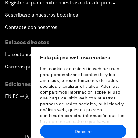
Regístrese para recibir nuestras notas de prensa
Suscríbase a nuestros boletines
Contacte con nosotros
Enlaces directos
La sostenibilidad en el Foro
Esta página web usa cookies
Carreras profesionales
Las cookies de este sitio web se usan
para personalizar el contenido y los
anuncios, ofrecer funciones de redes
Ediciones en otros idiomas
sociales y analizar el tráfico. Además,
compartimos información sobre el uso
EN
ES
中文
日本語
▪
▪
▪
que haga del sitio web con nuestros
partners de redes sociales, publicidad y
análisis web, quienes pueden
combinarla con otra información que les
haya proporcionado o que hayan
recopilado a partir del uso que haya
Denegar
hecho de sus servicios.
Política de privacidad y normas de uso