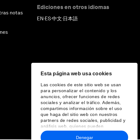
Ediciones en otros idiomas
tras notas
EN
ES
中文
日本語
▪
▪
▪
ines
Esta página web usa cookies
Las cookies de este sitio web se usan
para personalizar el contenido y los
anuncios, ofrecer funciones de redes
sociales y analizar el tráfico. Además,
compartimos información sobre el uso
que haga del sitio web con nuestros
partners de redes sociales, publicidad y
análisis web, quienes pueden
combinarla con otra información que les
Denegar
haya proporcionado o que hayan