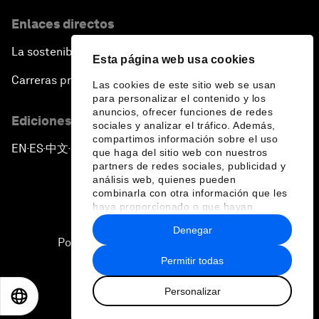
Enlaces directos
La sostenibilidad en el Foro
Esta página web usa cookies
Carreras profesionales
Las cookies de este sitio web se usan
para personalizar el contenido y los
anuncios, ofrecer funciones de redes
Ediciones en otros idiomas
sociales y analizar el tráfico. Además,
compartimos información sobre el uso
EN
ES
中文
日本語
▪
▪
▪
que haga del sitio web con nuestros
partners de redes sociales, publicidad y
análisis web, quienes pueden
combinarla con otra información que les
haya proporcionado o que hayan
recopilado a partir del uso que haya
Denegar
hecho de sus servicios.
Política de privacidad y normas de uso
Permitir todas
Sitemap
Personalizar
©
2026
Foro Económico Mundial
EN
ES
中文
日本語