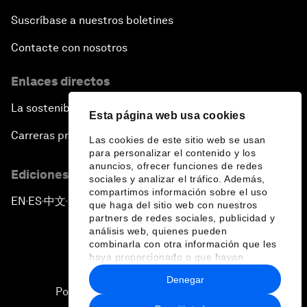
Suscríbase a nuestros boletines
Contacte con nosotros
Enlaces directos
La sostenibilidad en el Foro
Esta página web usa cookies
Carreras profesionales
Las cookies de este sitio web se usan
para personalizar el contenido y los
anuncios, ofrecer funciones de redes
Ediciones en otros idiomas
sociales y analizar el tráfico. Además,
compartimos información sobre el uso
EN
ES
中文
日本語
▪
▪
▪
que haga del sitio web con nuestros
partners de redes sociales, publicidad y
análisis web, quienes pueden
combinarla con otra información que les
haya proporcionado o que hayan
recopilado a partir del uso que haya
Denegar
hecho de sus servicios.
Política de privacidad y normas de uso