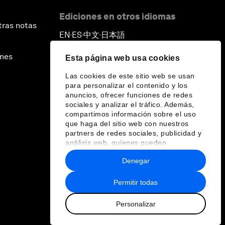
Ediciones en otros idiomas
tras notas
EN
ES
中文
日本語
▪
▪
▪
ines
Esta página web usa cookies
Las cookies de este sitio web se usan
para personalizar el contenido y los
anuncios, ofrecer funciones de redes
sociales y analizar el tráfico. Además,
compartimos información sobre el uso
que haga del sitio web con nuestros
partners de redes sociales, publicidad y
análisis web, quienes pueden
combinarla con otra información que les
Denegar
haya proporcionado o que hayan
recopilado a partir del uso que haya
hecho de sus servicios.
Permitir todas
Personalizar