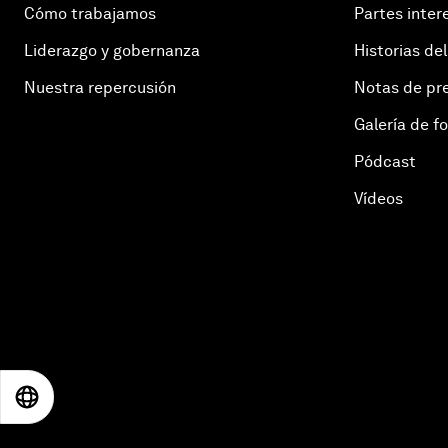
Cómo trabajamos
Partes inter
Liderazgo y gobernanza
Historias del
Nuestra repercusión
Notas de pr
Galería de f
Pódcast
Vídeos
EN
ES
中文
日本語