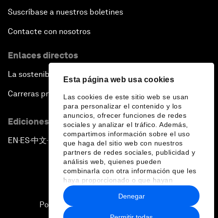
Suscríbase a nuestros boletines
Contacte con nosotros
Enlaces directos
La sostenibilidad en el Foro
Esta página web usa cookies
Carreras profesionales
Las cookies de este sitio web se usan
para personalizar el contenido y los
anuncios, ofrecer funciones de redes
Ediciones en otros idiomas
sociales y analizar el tráfico. Además,
compartimos información sobre el uso
EN
ES
中文
日本語
▪
▪
▪
que haga del sitio web con nuestros
partners de redes sociales, publicidad y
análisis web, quienes pueden
combinarla con otra información que les
haya proporcionado o que hayan
recopilado a partir del uso que haya
Denegar
hecho de sus servicios.
Política de privacidad y normas de uso
Permitir todas