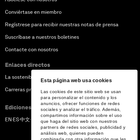
Conviértase en miembro
Regístrese para recibir nuestras notas de prensa
Suscríbase a nuestros boletines
Contacte con nosotros
Enlaces directos
La sostenibilidad en el Foro
Esta página web usa cookies
Carreras profesionales
Las cookies de este sitio web se usan
para personalizar el contenido y los
anuncios, ofrecer funciones de redes
Ediciones en otros idiomas
sociales y analizar el tráfico. Además,
compartimos información sobre el uso
EN
ES
中文
日本語
▪
▪
▪
que haga del sitio web con nuestros
partners de redes sociales, publicidad y
análisis web, quienes pueden
combinarla con otra información que les