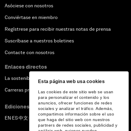
Asóciese con nosotros
Conviértase en miembro
Regístrese para recibir nuestras notas de prensa
Suscríbase a nuestros boletines
Contacte con nosotros
Enlaces directos
La sostenibilidad en el Foro
Esta página web usa cookies
Carreras profesionales
Las cookies de este sitio web se usan
para personalizar el contenido y los
anuncios, ofrecer funciones de redes
Ediciones en otros idiomas
sociales y analizar el tráfico. Además,
compartimos información sobre el uso
EN
ES
中文
日本語
▪
▪
▪
que haga del sitio web con nuestros
partners de redes sociales, publicidad y
análisis web, quienes pueden