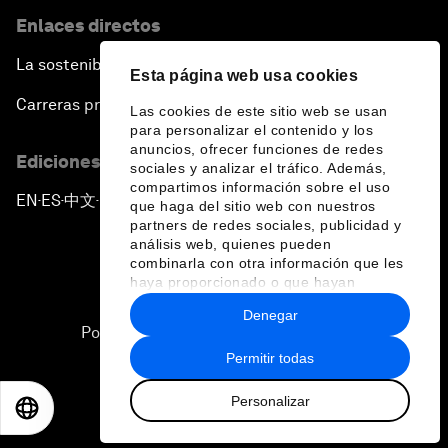
Enlaces directos
La sostenibilidad en el Foro
Esta página web usa cookies
Carreras profesionales
Las cookies de este sitio web se usan
para personalizar el contenido y los
anuncios, ofrecer funciones de redes
Ediciones en otros idiomas
sociales y analizar el tráfico. Además,
compartimos información sobre el uso
EN
ES
中文
日本語
▪
▪
▪
que haga del sitio web con nuestros
partners de redes sociales, publicidad y
análisis web, quienes pueden
combinarla con otra información que les
haya proporcionado o que hayan
recopilado a partir del uso que haya
Denegar
hecho de sus servicios.
Política de privacidad y normas de uso
Permitir todas
Sitemap
Personalizar
©
2026
Foro Económico Mundial
EN
ES
中文
日本語