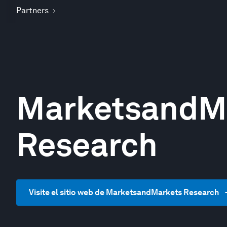
Partners
MarketsandM
Research
Visite el sitio web de MarketsandMarkets Research