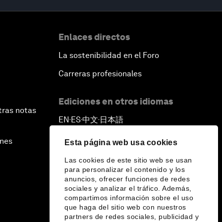
Enlaces directos
La sostenibilidad en el Foro
Carreras profesionales
Ediciones en otros idiomas
tras notas
EN
ES
中文
日本語
▪
▪
▪
ines
Esta página web usa cookies
Las cookies de este sitio web se usan
para personalizar el contenido y los
anuncios, ofrecer funciones de redes
sociales y analizar el tráfico. Además,
compartimos información sobre el uso
que haga del sitio web con nuestros
partners de redes sociales, publicidad y