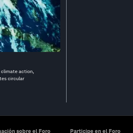
 climate action,
es circular
ación sobre el Foro
Participe en el Foro