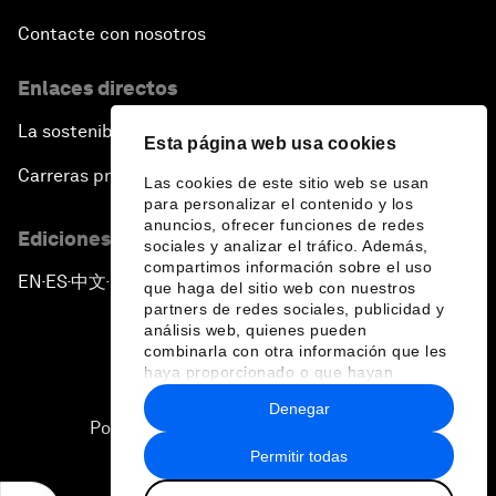
Contacte con nosotros
Enlaces directos
La sostenibilidad en el Foro
Esta página web usa cookies
Carreras profesionales
Las cookies de este sitio web se usan
para personalizar el contenido y los
anuncios, ofrecer funciones de redes
Ediciones en otros idiomas
sociales y analizar el tráfico. Además,
compartimos información sobre el uso
EN
ES
中文
日本語
▪
▪
▪
que haga del sitio web con nuestros
partners de redes sociales, publicidad y
análisis web, quienes pueden
combinarla con otra información que les
haya proporcionado o que hayan
recopilado a partir del uso que haya
Denegar
hecho de sus servicios.
Política de privacidad y normas de uso
Permitir todas
Sitemap