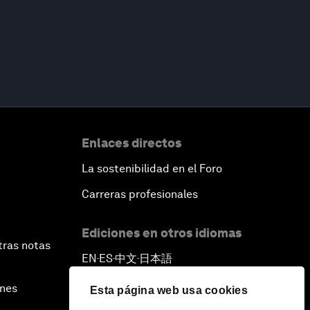
Enlaces directos
La sostenibilidad en el Foro
Carreras profesionales
Ediciones en otros idiomas
tras notas
EN
ES
中文
日本語
▪
▪
▪
ines
Esta página web usa cookies