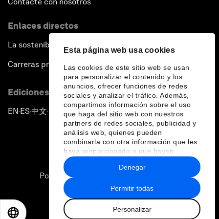
Contacte con nosotros
Enlaces directos
La sostenibilidad en el Foro
Esta página web usa cookies
Carreras profesionales
Las cookies de este sitio web se usan
para personalizar el contenido y los
anuncios, ofrecer funciones de redes
Ediciones en otros idiomas
sociales y analizar el tráfico. Además,
compartimos información sobre el uso
EN
ES
中文
日本語
▪
▪
▪
que haga del sitio web con nuestros
partners de redes sociales, publicidad y
análisis web, quienes pueden
combinarla con otra información que les
haya proporcionado o que hayan
recopilado a partir del uso que haya
Denegar
hecho de sus servicios.
Política de privacidad y normas de uso
Permitir todas
Sitemap
Personalizar
©
2026
Foro Económico Mundial
EN
ES
中文
日本語