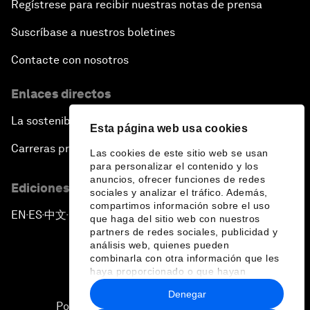
Regístrese para recibir nuestras notas de prensa
Suscríbase a nuestros boletines
Contacte con nosotros
Enlaces directos
La sostenibilidad en el Foro
Esta página web usa cookies
Carreras profesionales
Las cookies de este sitio web se usan
para personalizar el contenido y los
anuncios, ofrecer funciones de redes
Ediciones en otros idiomas
sociales y analizar el tráfico. Además,
compartimos información sobre el uso
EN
ES
中文
日本語
▪
▪
▪
que haga del sitio web con nuestros
partners de redes sociales, publicidad y
análisis web, quienes pueden
combinarla con otra información que les
haya proporcionado o que hayan
recopilado a partir del uso que haya
Denegar
hecho de sus servicios.
Política de privacidad y normas de uso