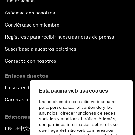
Iniciar sesión
Asóciese con nosotros
Conviértase en miembro
Regístrese para recibir nuestras notas de prensa
Suscríbase a nuestros boletines
Contacte con nosotros
Enlaces directos
La sostenibilidad en el Foro
Esta página web usa cookies
Carreras profesionales
Las cookies de este sitio web se usan
para personalizar el contenido y los
anuncios, ofrecer funciones de redes
Ediciones en otros idiomas
sociales y analizar el tráfico. Además,
compartimos información sobre el uso
EN
ES
中文
日本語
▪
▪
▪
que haga del sitio web con nuestros