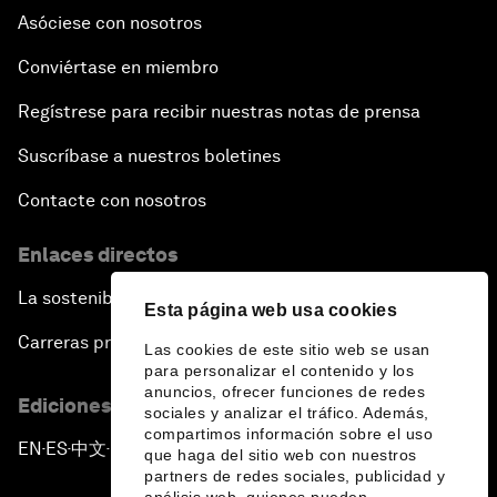
Asóciese con nosotros
Conviértase en miembro
Regístrese para recibir nuestras notas de prensa
Suscríbase a nuestros boletines
Contacte con nosotros
Enlaces directos
La sostenibilidad en el Foro
Esta página web usa cookies
Carreras profesionales
Las cookies de este sitio web se usan
para personalizar el contenido y los
anuncios, ofrecer funciones de redes
Ediciones en otros idiomas
sociales y analizar el tráfico. Además,
compartimos información sobre el uso
EN
ES
中文
日本語
▪
▪
▪
que haga del sitio web con nuestros
partners de redes sociales, publicidad y