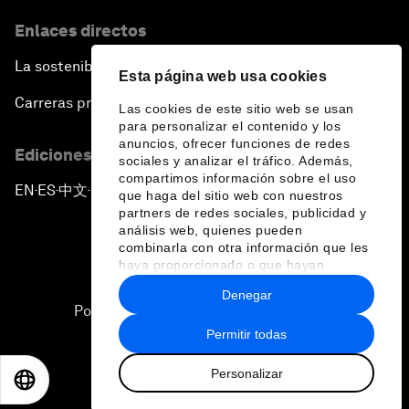
Enlaces directos
La sostenibilidad en el Foro
Esta página web usa cookies
Carreras profesionales
Las cookies de este sitio web se usan
para personalizar el contenido y los
anuncios, ofrecer funciones de redes
Ediciones en otros idiomas
sociales y analizar el tráfico. Además,
compartimos información sobre el uso
EN
ES
中文
日本語
▪
▪
▪
que haga del sitio web con nuestros
partners de redes sociales, publicidad y
análisis web, quienes pueden
combinarla con otra información que les
haya proporcionado o que hayan
recopilado a partir del uso que haya
Denegar
hecho de sus servicios.
Política de privacidad y normas de uso
Permitir todas
Sitemap
Personalizar
©
2026
Foro Económico Mundial
EN
ES
中文
日本語