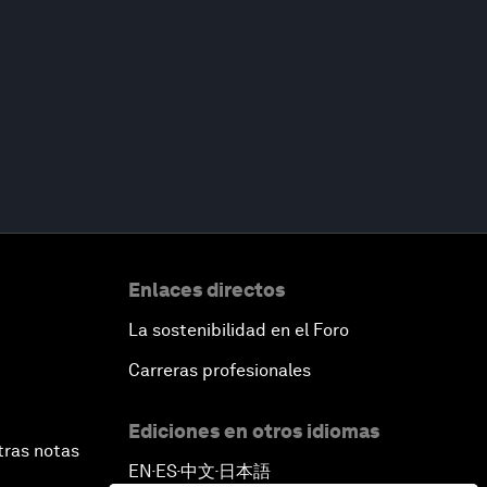
Enlaces directos
La sostenibilidad en el Foro
Carreras profesionales
Ediciones en otros idiomas
tras notas
EN
ES
中文
日本語
▪
▪
▪