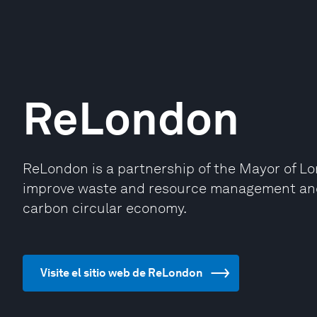
ReLondon
ReLondon is a partnership of the Mayor of 
improve waste and resource management and t
carbon circular economy.
Visite el sitio web de ReLondon