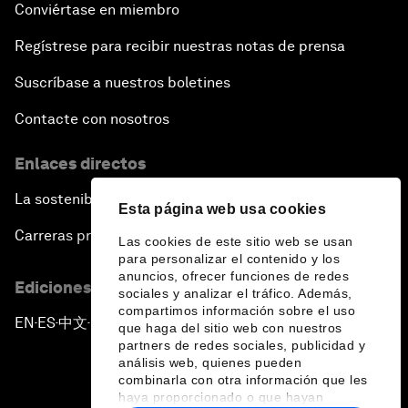
Conviértase en miembro
Regístrese para recibir nuestras notas de prensa
Suscríbase a nuestros boletines
Contacte con nosotros
Enlaces directos
La sostenibilidad en el Foro
Esta página web usa cookies
Carreras profesionales
Las cookies de este sitio web se usan
para personalizar el contenido y los
anuncios, ofrecer funciones de redes
Ediciones en otros idiomas
sociales y analizar el tráfico. Además,
compartimos información sobre el uso
EN
ES
中文
日本語
▪
▪
▪
que haga del sitio web con nuestros
partners de redes sociales, publicidad y
análisis web, quienes pueden
combinarla con otra información que les
haya proporcionado o que hayan