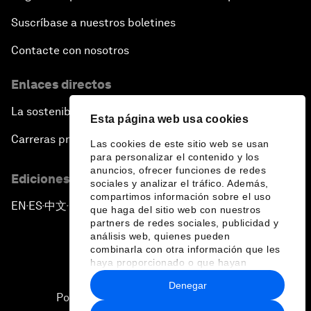
Suscríbase a nuestros boletines
Contacte con nosotros
Enlaces directos
La sostenibilidad en el Foro
Esta página web usa cookies
Carreras profesionales
Las cookies de este sitio web se usan
para personalizar el contenido y los
anuncios, ofrecer funciones de redes
Ediciones en otros idiomas
sociales y analizar el tráfico. Además,
compartimos información sobre el uso
EN
ES
中文
日本語
▪
▪
▪
que haga del sitio web con nuestros
partners de redes sociales, publicidad y
análisis web, quienes pueden
combinarla con otra información que les
haya proporcionado o que hayan
recopilado a partir del uso que haya
Denegar
hecho de sus servicios.
Política de privacidad y normas de uso