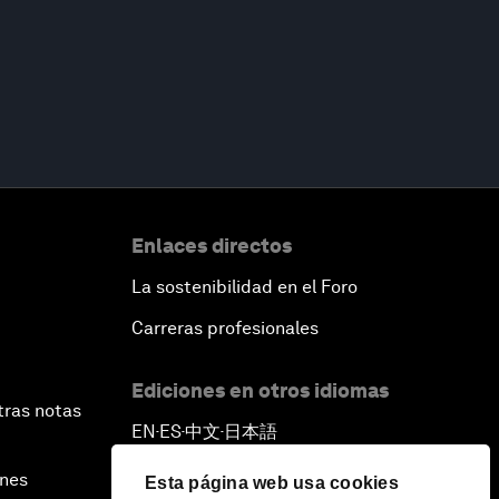
Enlaces directos
La sostenibilidad en el Foro
Carreras profesionales
Ediciones en otros idiomas
tras notas
EN
ES
中文
日本語
▪
▪
▪
ines
Esta página web usa cookies