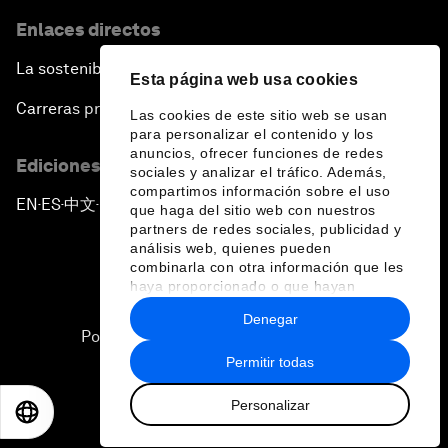
Enlaces directos
La sostenibilidad en el Foro
Esta página web usa cookies
Carreras profesionales
Las cookies de este sitio web se usan
para personalizar el contenido y los
anuncios, ofrecer funciones de redes
Ediciones en otros idiomas
sociales y analizar el tráfico. Además,
compartimos información sobre el uso
EN
ES
中文
日本語
▪
▪
▪
que haga del sitio web con nuestros
partners de redes sociales, publicidad y
análisis web, quienes pueden
combinarla con otra información que les
haya proporcionado o que hayan
recopilado a partir del uso que haya
Denegar
hecho de sus servicios.
Política de privacidad y normas de uso
Permitir todas
Sitemap
Personalizar
©
2026
Foro Económico Mundial
EN
ES
中文
日本語