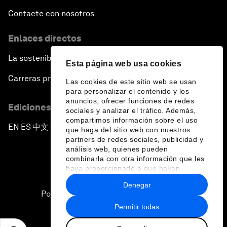
Contacte con nosotros
Enlaces directos
La sostenibilidad en el Foro
Esta página web usa cookies
Carreras profesionales
Las cookies de este sitio web se usan
para personalizar el contenido y los
anuncios, ofrecer funciones de redes
Ediciones en otros idiomas
sociales y analizar el tráfico. Además,
compartimos información sobre el uso
EN
ES
中文
日本語
▪
▪
▪
que haga del sitio web con nuestros
partners de redes sociales, publicidad y
análisis web, quienes pueden
combinarla con otra información que les
haya proporcionado o que hayan
recopilado a partir del uso que haya
Denegar
hecho de sus servicios.
Política de privacidad y normas de uso
Permitir todas
Sitemap