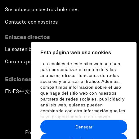
Suscríbase a nuestros boletines
Contacte con nosotros
Enlaces directos
La sostenibilidad en el Foro
Esta página web usa cookies
Carreras profesionales
Las cookies de este sitio web se usan
para personalizar el contenido y los
anuncios, ofrecer funciones de redes
Ediciones en otros idiomas
sociales y analizar el tráfico. Además,
compartimos información sobre el uso
EN
ES
中文
日本語
▪
▪
▪
que haga del sitio web con nuestros
partners de redes sociales, publicidad y
análisis web, quienes pueden
combinarla con otra información que les
haya proporcionado o que hayan
recopilado a partir del uso que haya
Denegar
hecho de sus servicios.
Política de privacidad y normas de uso