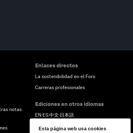
Enlaces directos
La sostenibilidad en el Foro
Carreras profesionales
Ediciones en otros idiomas
tras notas
EN
ES
中文
日本語
▪
▪
▪
ines
Esta página web usa cookies