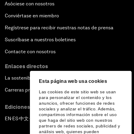
Asóciese con nosotros
Conviértase en miembro
Regístrese para recibir nuestras notas de prensa
Suscríbase a nuestros boletines
Contacte con nosotros
Enlaces directos
La sostenibilidad en el Foro
Esta página web usa cookies
Carreras profesionales
Las cookies de este sitio web se usan
para personalizar el contenido y los
anuncios, ofrecer funciones de redes
Ediciones en otros idiomas
sociales y analizar el tráfico. Además,
compartimos información sobre el uso
EN
ES
中文
日本語
▪
▪
▪
que haga del sitio web con nuestros
partners de redes sociales, publicidad y
análisis web, quienes pueden