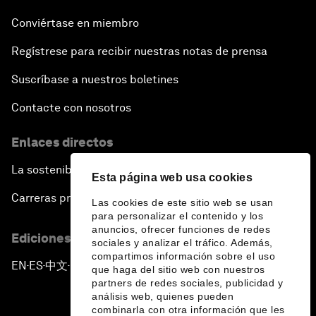
Conviértase en miembro
Regístrese para recibir nuestras notas de prensa
Suscríbase a nuestros boletines
Contacte con nosotros
Enlaces directos
La sostenibilidad en el Foro
Esta página web usa cookies
Carreras profesionales
Las cookies de este sitio web se usan
para personalizar el contenido y los
anuncios, ofrecer funciones de redes
Ediciones en otros idiomas
sociales y analizar el tráfico. Además,
compartimos información sobre el uso
EN
ES
中文
日本語
▪
▪
▪
que haga del sitio web con nuestros
partners de redes sociales, publicidad y
análisis web, quienes pueden
combinarla con otra información que les